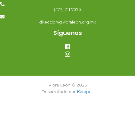
(477) 711 7575
direccion@vibraleon.org.mx
Síguenos
Vibra León © 2026
Desarrollado por
Katapult