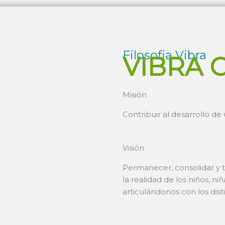
Filosofia Vibra
VIBRA 
Misión
Contribuir al desarrollo d
Visión
Permanecer, consolidar y 
la realidad de los niños, ni
articulándonos con los dist