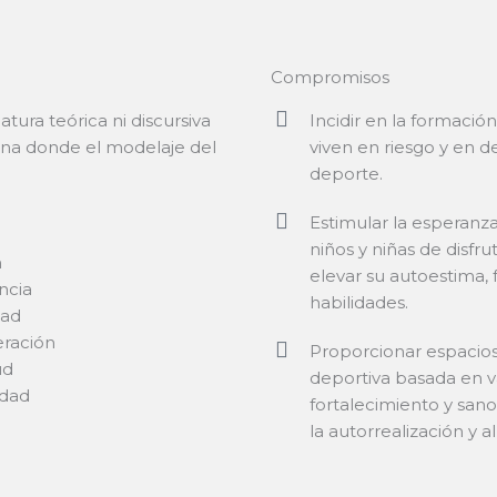
Compromisos
tura teórica ni discursiva
Incidir en la formaci
diana donde el modelaje del
viven en riesgo y en de
deporte.
Estimular la esperanz
niños y niñas de disf
n
elevar su autoestima, f
ncia
habilidades.
dad
ración
Proporcionar espacios
ud
deportiva basada en v
dad
fortalecimiento y sano
la autorrealización y