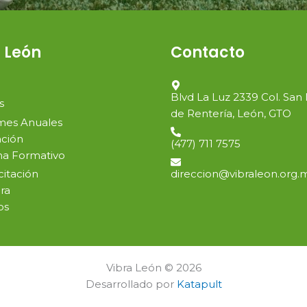
 León
Contacto
Blvd La Luz 2339 Col. San
s
de Rentería, León, GTO
mes Anuales
ción
(477) 711 7575
a Formativo
direccion@vibraleon.org.
itación
ra
os
Vibra León © 2026
Desarrollado por
Katapult